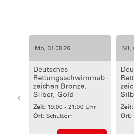
Fr, 11.09.26
Mi, 
Deutsches
Deu
Rettungsschwimmab
Ret
zeichen Bronze,
zeic
Silber, Gold
Silb
Vorherige
Zeit:
18:50 - 20:30 Uhr
Zeit:
Ort:
Nordhorn
Ort: