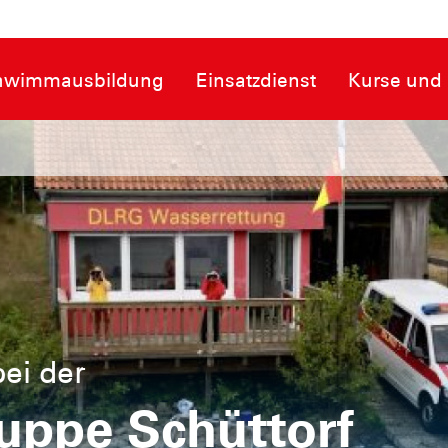
hwimmausbildung
Einsatzdienst
Kurse und 
ei der
uppe Schüttorf