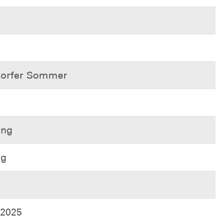
ttorfer Sommer
ung
ng
2025