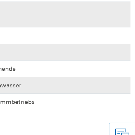
nende
hwasser
immbetriebs