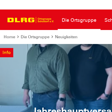
Die Ortsgruppe
Sc
Home
Die Ortsgruppe
Neuigkeiten
Info
Jahreshauptvers